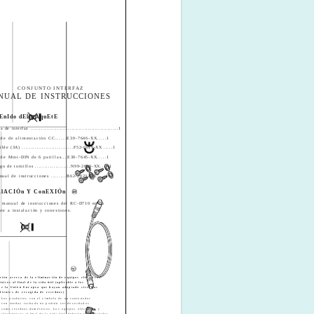
© B62-2023-00 (W)
CONJUNTO INTERFAZ
KIT DI INTERFACCIA
MANUALE DI ISTRUZIONI
NUAL DE INSTRUCCIONES
EnIdo dEl pAquEtE
ComponEntI In dotAzIonE
a de interfaz .................................................1
Box d'interfaccia ................................................1
q
ble de alimentación CC......E30-7646-XX.....1
Cavo di alimentazione c.c. ...E30-7646-XX.......1
w
ible (3A) ............................F52-0019-XX .....1
Fusibile (3A) .........................F52-0019-XX .......1
e
ble Mini-DIN de 6 patillas...E30-7645-XX.....1
Cavo Mini-DIN da 6 pin ........E30-7645-XX.......1
r
go de tornillos ...................N99-2069-XX.....1
Set di viti...............................N99-2069-XX.......1
t
nual de instrucciones ........B62-2023-XX.....1
Manuale di istruzioni.............B62-2023-XX.......1
InstAllAzIonE E CollEgAmEnto
AlACIÓn Y ConEXIÓn
Leggere il manuale di istruzioni del modello
 manual de instrucciones del RC-D710 en lo
RC-D710 per maggiori informazioni sull'installazione
nte a instalación y conexiones.
e sui collegamenti.
ción acerca de la eliminación de equipos eléctricos
ónicos al final de la vida útil (aplicable a los
de la Unión Europea que hayan adoptado sistemas
dientes de recogida de residuos)
Informazioni sullo smaltimento delle vecchie
apparecchiature elettriche ed elettroniche (valido per i paesi
Los productos con el símbolo de un contenedor
europei che hanno adottato sistemi di raccolta separata)
con ruedas tachado no podrán ser desechados
como residuos domésticos. Los equipos eléctricos y
I prodotti recanti il simbolo di un contenitore di
electrónicos al final de la vida útil, deberán ser reciclados
spazzatura su ruote barrato non possono essere