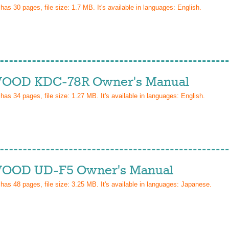
 has
30
pages, file size: 1.7 MB. It's available in languages:
English
.
OD KDC-78R Owner's Manual
 has
34
pages, file size: 1.27 MB. It's available in languages:
English
.
OD UD-F5 Owner's Manual
 has
48
pages, file size: 3.25 MB. It's available in languages:
Japanese
.