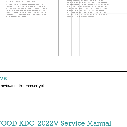
barrée) est apposé ne peuvent pas être éliminés
cannot be disposed as household waste.
comme ordures ménagères. Les anciens équipements
Old electrical and electronic equipment should be
électriques et électroniques doivent être recyclés sur des
recycled at a facility capable of handling these items
sites capables de traiter ces produits et leurs déchets.
and their waste byproducts. Contact your local authority
Contactez vos autorités locales pour connaître le site
for details in locating a recycle facility nearest to you.
de recyclage le plus proche. Un recyclage adapté
Proper recycling and waste disposal will help conserve
et l'élimination des déchets aideront à conserver les
resources whilst preventing detrimental effects on our
ressources et à nous préserver des leurs effets nocifs
health and the environment.
sur notre santé et sur l'environnement.
ws
 reviews of this manual yet.
OD KDC-2022V Service Manual