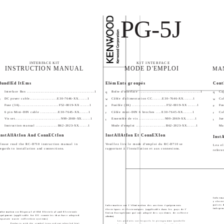
PG-5J
INTERFACE KIT
KIT INTERFACE
INSTRUCTION MANUAL
MODE D'EMPLOI
MA
BundlEd ItEms
ElémEnts groupés
Cont
Interface Box .....................................................1
Boîte d'interface ................................................1
Caj
q
q
DC power cable....................E30-7646-XX.......1
Câble d'alimentation CC.......E30-7646-XX.......1
Ca
w
w
w
Fuse (3A)..............................F52-0019-XX .......1
Fusible (3A) ..........................F52-0019-XX .......1
Fus
e
e
6 pin Mini-DIN cable .............E30-7645-XX.......1
Câble mini-DIN 6 broches ....E30-7645-XX.......1
Ca
r
r
Vis set...................................N99-2069-XX.......1
Ensemble de vis ...................N99-2069-XX.......1
Jue
t
t
Instruction manual ................B62-2023-XX.......1
Mode d'emploi ......................B62-2023-XX.......1
Ma
InstAllAtIon And ConnECtIon
InstAllAtIon Et ConnEXIon
Inst
Please read the RC-D710 instruction manual in
Veuillez lire le mode d'emploi du RC-D710 se
Lea el
regards to installation and connections.
rapportant à l'installation et aux connexions.
refere
Informa
y electr
países 
Information sur l'élimination des anciens équipements
indepen
électriques et électroniques (applicable dans les pays de l'
nformation on Disposal of Old Electrical and Electronic
Union Européenne qui ont adopté des systèmes de collecte
quipment (applicable for EU countries that have adopted
sélective)
eparate waste collection systems)
Les produits sur lesquels le pictogramme (poubelle
Products with the symbol (crossed-out wheeled bin)