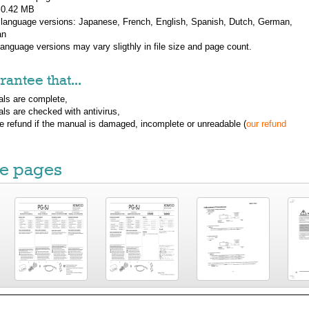
: 0.42 MB
 language versions:
Japanese, French, English, Spanish, Dutch, German,
an
 language versions may vary sligthly in file size and page count.
antee that...
ls are complete,
ls are checked with antivirus,
ue refund if the manual is damaged, incomplete or unreadable (
our refund
e pages