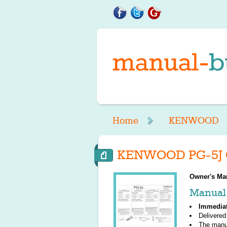
Home
KENWOOD
KENWOOD PG-5J O
Owner's Ma
Manual 
Immedia
Delivered
The manu