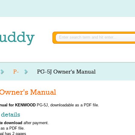
P-
PG-5J Owner's Manual
wner's Manual
nual for
KENWOOD
PG-5J, downloadable as a PDF file.
details
te download
after payment.
 as a PDF file.
al has
2
pages