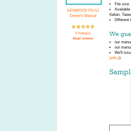
File size
Available
KENWOOD PG-5J
Italian, Taiw
Owner's Manual
Different
We guar
0 Rating(s)
Read reviews
our manua
our manua
We'll iss
policy
)
Sampl