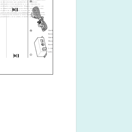
en instalaciones que puedan dar el tratamiento
smaltiti insieme ai normali rifiuti di casa. I vecchi prodotti
adecuado a estos productos y a sus subproductos
elettrici ed elettronici devono essere riciclati presso una
residuales correspondientes. Póngase en contacto con
apposita struttura in grado di trattare questi prodotti e
su administración local para obtener información sobre
di smaltirne i loro componenti. Per conoscere dove e
el punto de recogida más cercano. Un tratamiento
come recapitare tali prodotti nel luogo a voi più vicino,
correcto del reciclaje y la eliminación de residuos ayuda
contattare l'apposito ufficio comunale. Un appropriato
a conservar los recursos y evita al mismo tiempo efectos
riciclo e smaltimento aiuta a conservare la natura e a
perjudiciales en la salud y el medio ambiente.
prevenire effetti nocivi alla salute e all'ambiente.
Authorized Representative in Europe:
Kenwood Electronics Europe B.V.
Amsterdamseweg 37, 1422 AC Uithoorn, The Netherlands
Manufacturer:
Kenwood Corporation
1-16-2 Hakusan, Midori-ku, Yokohama-shi, Kanagawa,
226-8525 Japan